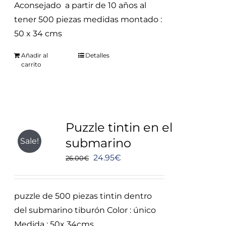
Aconsejado a partir de 10 años al
tener 500 piezas
medidas montado :
50 x 34 cms
Añadir al
Detalles
carrito
Puzzle tintin en el
submarino
Sale!
El
El
24.95
€
26.00
€
precio
precio
original
actual
puzzle de 500 piezas tintin dentro
era:
es:
del submarino tiburón Color : único
26.00€.
24.95€.
Medida : 50x 34cms