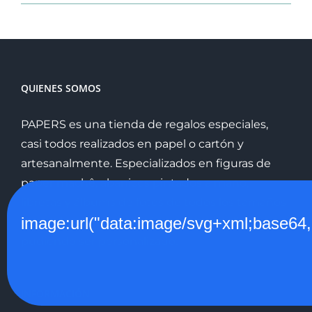
QUIENES SOMOS
PAPERS es una tienda de regalos especiales,
casi todos realizados en papel o cartón y
artesanalmente. Especializados en figuras de
paper machê, abanicos pintados a mano,
libretas y álbums de fotos de todos los tamaños
image:url("data:image/svg+xml;
encuadernados manualmente, todo ello
pudiendo ser personalizado.
INFORMACIÓN