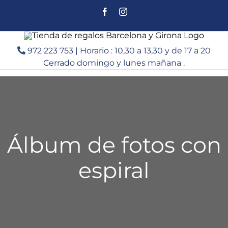
Saltar
Facebook
Instagram
al
contenido
972 223 753 | Horario : 10,30 a 13,30 y de 17 a 20
Cerrado domingo y lunes mañana .
Álbum de fotos con
espiral