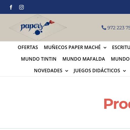
Saltar
Facebook
Instagram
al
contenido
972 223 75
OFERTAS
MUÑECOS PAPER MACHÉ
ESCRIT
MUNDO TINTIN
MUNDO MAFALDA
MUNDO 
NOVEDADES
JUEGOS DIDÁCTICOS
Pro