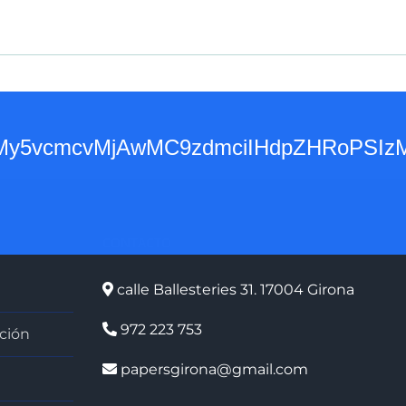
3d3dy53My5vcmcvMjAwMC9zdmciIHdpZH
CONTACTO
calle Ballesteries 31. 17004 Girona
972 223 753
ción
papersgirona@gmail.com