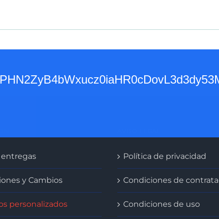
base64,PHN2ZyB4bWxucz0iaHR0cDovL
IÓN
AVISO LEGAL
 entregas
Política de privacidad
iones y Cambios
Condiciones de contrata
os personalizados
Condiciones de uso