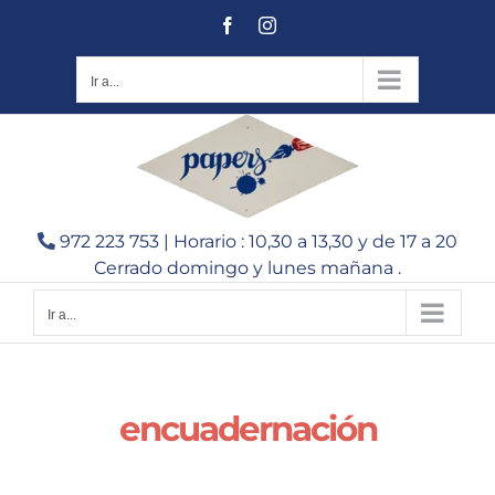
Saltar
Facebook
Instagram
al
contenido
Ir a...
972 223 753 | Horario : 10,30 a 13,30 y de 17 a 20
Cerrado domingo y lunes mañana .
Ir a...
encuadernación