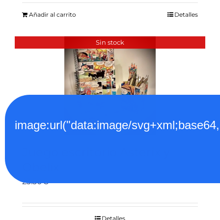
Añadir al carrito
Detalles
Sin stock
image:url("data:image/svg+xml;
Juego escritorio Asterix y
Obelix
23.50
€
Detalles