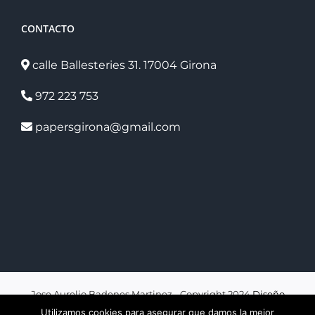
CONTACTO
calle Ballesteries 31. 17004 Girona
972 223 753
papersgirona@gmail.com
Jose Aurelio Badenes Martinez - Copyright 2024
Diseño
web valencia
por Zonadeweb.
Legalidad web valencia
por
Utilizamos cookies para asegurar que damos la mejor