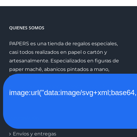
QUIENES SOMOS
PAPERS es una tienda de regalos especiales,
casi todos realizados en papel o cartón y
artesanalmente. Especializados en figuras de
paper machê, abanicos pintados a mano,
libretas y álbums de fotos de todos los tamaños
encuadernados manualmente, todo ello
image:url("data:image/svg+xml;
pudiendo ser personalizado.
INFORMACIÓN
Envíos y entregas