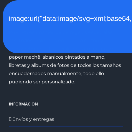
QUIENES SOMOS
image:url("data:image/svg+xml;
PAPERS es una tienda de regalos especiales,
casi todos realizados en papel o cartón y
artesanalmente. Especializados en figuras de
paper machê, abanicos pintados a mano,
libretas y álbums de fotos de todos los tamaños
encuadernados manualmente, todo ello
pudiendo ser personalizado.
INFORMACIÓN
Envíos y entregas