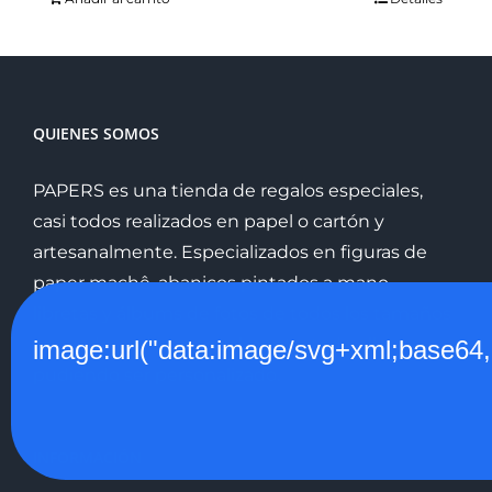
QUIENES SOMOS
PAPERS es una tienda de regalos especiales,
casi todos realizados en papel o cartón y
artesanalmente. Especializados en figuras de
paper machê, abanicos pintados a mano,
libretas y álbums de fotos de todos los tamaños
encuadernados manualmente, todo ello
image:url("data:image/svg+xml;
pudiendo ser personalizado.
INFORMACIÓN