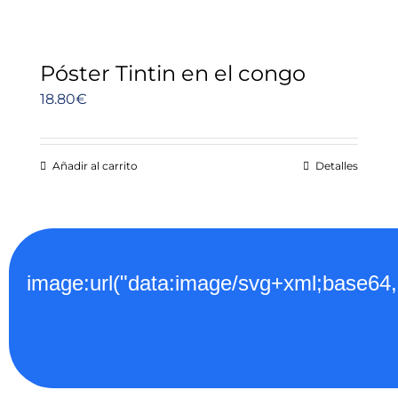
Póster Tintin en el congo
18.80
€
Añadir al carrito
Detalles
image:url("data:image/svg+xml;