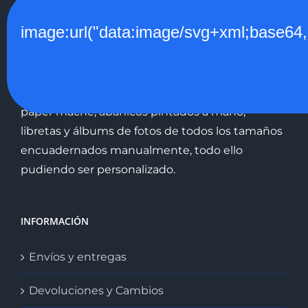
QUIENES SOMOS
image:url("data:image/svg+xml;
PAPERS es una tienda de regalos especiales,
casi todos realizados en papel o cartón y
artesanalmente. Especializados en figuras de
paper machê, abanicos pintados a mano,
libretas y álbums de fotos de todos los tamaños
encuadernados manualmente, todo ello
pudiendo ser personalizado.
INFORMACIÓN
Envíos y entregas
Devoluciones y Cambios