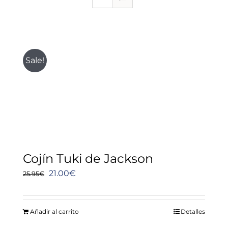
Sale!
Cojín Tuki de Jackson
El
El
21.00
€
25.95
€
precio
precio
original
actual
Añadir al carrito
Detalles
era:
es: