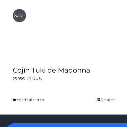
25.95€.
21.00€.
Sale!
Cojín Tuki de Madonna
El
El
21.00
€
25.95
€
precio
precio
original
actual
Añadir al carrito
Detalles
era:
es:
25.95€.
21.00€.