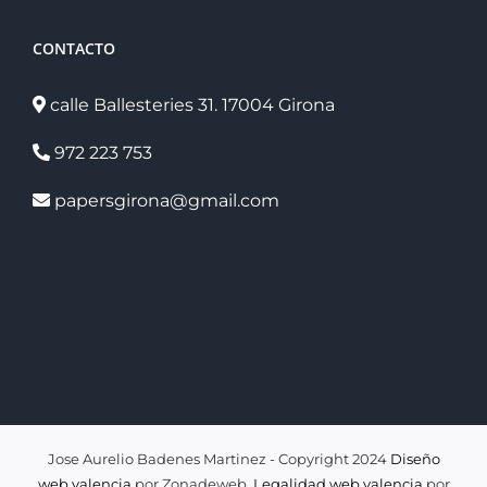
CONTACTO
calle Ballesteries 31. 17004 Girona
972 223 753
papersgirona@gmail.com
Jose Aurelio Badenes Martinez - Copyright 2024
Diseño
web valencia
por Zonadeweb.
Legalidad web valencia
por