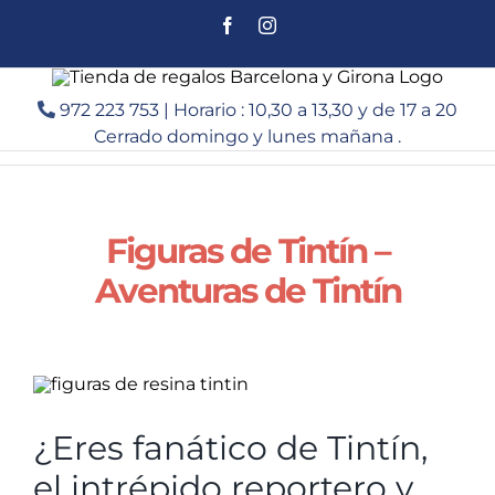
Saltar
Facebook
Instagram
al
contenido
972 223 753 | Horario : 10,30 a 13,30 y de 17 a 20
Cerrado domingo y lunes mañana .
Figuras de Tintín –
Aventuras de Tintín
¿Eres fanático de Tintín,
el intrépido reportero y