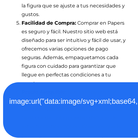
la figura que se ajuste a tus necesidades y
gustos.
Facilidad de Compra:
Comprar en Papers
es seguro y fácil. Nuestro sitio web está
diseñado para ser intuitivo y fácil de usar, y
ofrecemos varias opciones de pago
seguras. Además, empaquetamos cada
figura con cuidado para garantizar que
llegue en perfectas condiciones a tu
puerta.
Precio Asequible:
Nos esforzamos por
image:url("data:image/svg+xml;
ofrecer nuestras figuras de Tintín a precios
competitivos, permitiendo que todos los
fanáticos de Tintín puedan disfrutar de
estas fantásticas figuras. Creemos que la
pasión por Tintín no debería romper el