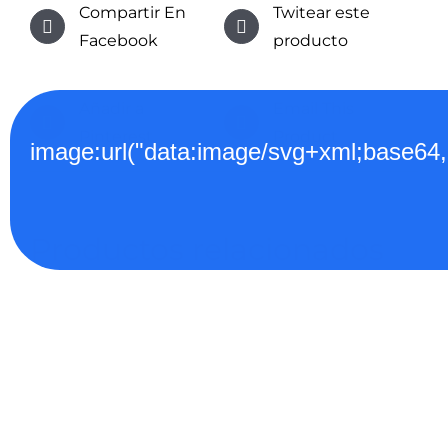
Compartir En
Twitear este
Facebook
producto
Añadir a
Email This
Pinterest
Product
image:url("data:image/svg+xml;
Productos relacionados