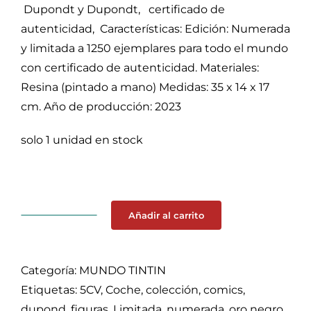
Dupondt y Dupondt, certificado de
autenticidad, Características: Edición: Numerada
y limitada a 1250 ejemplares para todo el mundo
con certificado de autenticidad. Materiales:
Resina (pintado a mano) Medidas: 35 x 14 x 17
cm. Año de producción: 2023
solo 1 unidad en stock
Añadir al carrito
Coche
de
colección
Categoría:
MUNDO TINTIN
Tintín,
Etiquetas:
5CV
,
Coche
,
colección
,
comics
,
5CV
dupond
,
figuras
,
Limitada
,
numerada
,
oro negro
,