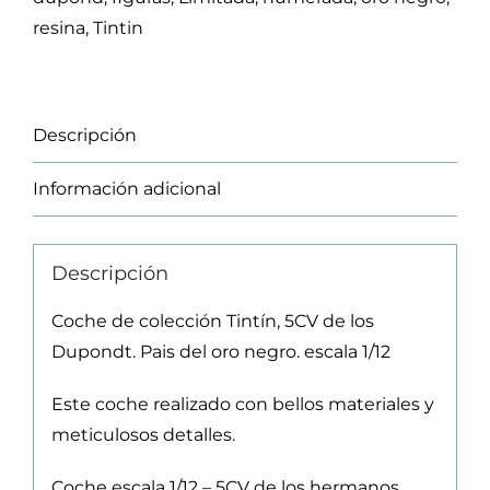
de
resina
,
Tintin
los
Dupondt.
Pais
Descripción
del
oro
Información adicional
negro
cantidad
Descripción
Coche de colección Tintín, 5CV de los
Dupondt. Pais del oro negro. escala 1/12
Este coche realizado con bellos materiales y
meticulosos detalles.
Coche escala 1/12 – 5CV de los hermanos