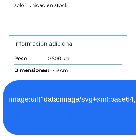
solo 1 unidad en stock
Información adicional
Peso
0.500 kg
Dimensiones
8 × 9 cm
image:url("data:image/svg+xml;
Compartir En
Twitear este
Facebook
producto