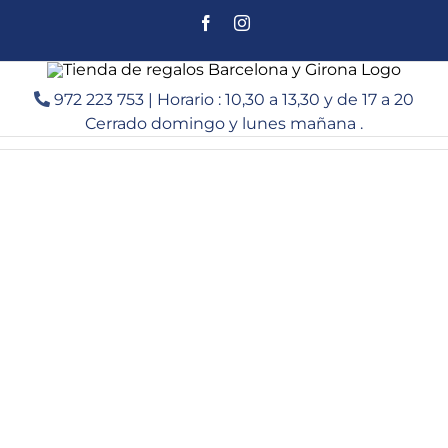
Saltar
Facebook
Instagram
al
contenido
972 223 753 | Horario : 10,30 a 13,30 y de 17 a 20
Cerrado domingo y lunes mañana .