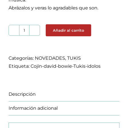
Abrázalos y veras lo agradables que son.
Añadir al carrito
Cojín
Tuki
de
David
Categorías:
NOVEDADES
,
TUKIS
Bowie
Etiqueta:
Cojín-david-bowie-Tukis-idolos
cantidad
Descripción
Información adicional