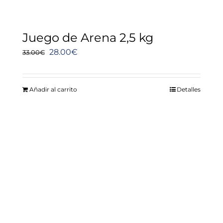
Juego de Arena 2,5 kg
El
El
28.00
€
33.00
€
precio
precio
original
actual
Añadir al carrito
Detalles
era:
es:
33.00€.
28.00€.