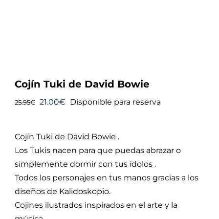
Cojín Tuki de David Bowie
El
El
21.00
€
Disponible para reserva
25.95
€
precio
precio
original
actual
Cojín Tuki de David Bowie .
era:
es:
Los Tukis nacen para que puedas abrazar o
25.95€.
21.00€.
simplemente dormir con tus ídolos .
Todos los personajes en tus manos gracias a los
diseños de Kalidoskopio.
Cojines ilustrados inspirados en el arte y la
música.