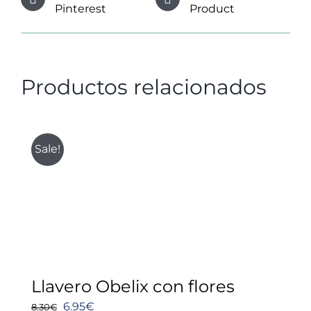
Pinterest
Product
Productos relacionados
Sale!
Llavero Obelix con flores
El
El
6.95
€
8.30
€