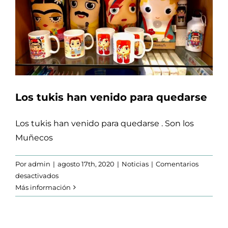
Los tukis han venido para quedarse
Los tukis han venido para quedarse . Son los
Muñecos
Por
admin
|
agosto 17th, 2020
|
Noticias
|
Comentarios
en
desactivados
Los
Más información
tukis
han
venido