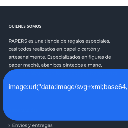
para
quedarse
QUIENES SOMOS
PAPERS es una tienda de regalos especiales,
casi todos realizados en papel o cartón y
artesanalmente. Especializados en figuras de
paper machê, abanicos pintados a mano,
libretas y álbums de fotos de todos los tamaños
encuadernados manualmente, todo ello
image:url("data:image/svg+xml;
pudiendo ser personalizado.
INFORMACIÓN
Envíos y entregas