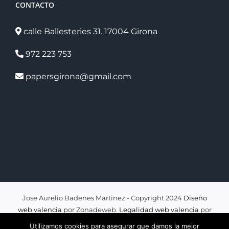
CONTACTO
calle Ballesteries 31. 17004 Girona
972 223 753
papersgirona@gmail.com
Jose Aurelio Badenes Martinez - Copyright 2024
Diseño
web valencia
por Zonadeweb.
Legalidad web valencia
por
legalizaweb
Utilizamos cookies para asegurar que damos la mejor