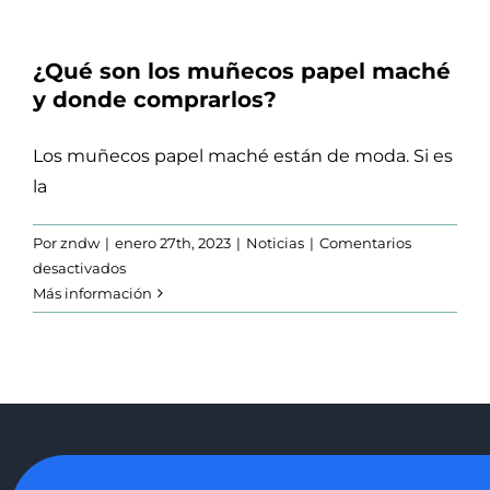
de
regalos
originales?
¿Qué son los muñecos papel maché
¡Elige
y donde comprarlos?
PapersGirona
y
Los muñecos papel maché están de moda. Si es
acierta!
la
Por
zndw
|
enero 27th, 2023
|
Noticias
|
Comentarios
en
desactivados
¿Qué
Más información
son
los
muñecos
papel
maché
y
donde
QUIENES SOMOS