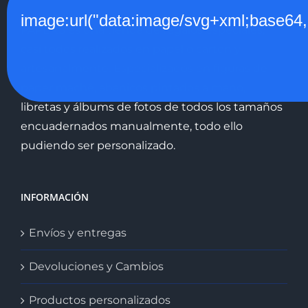
comprarlos?
image:url("data:image/svg+xml;
PAPERS es una tienda de regalos especiales,
casi todos realizados en papel o cartón y
artesanalmente. Especializados en figuras de
paper machê, abanicos pintados a mano,
libretas y álbums de fotos de todos los tamaños
encuadernados manualmente, todo ello
pudiendo ser personalizado.
INFORMACIÓN
Envíos y entregas
Devoluciones y Cambios
Productos personalizados