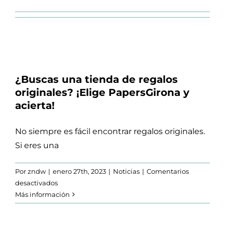
¿Buscas una tienda de regalos
originales? ¡Elige PapersGirona y
acierta!
No siempre es fácil encontrar regalos originales.
Si eres una
Por
zndw
|
enero 27th, 2023
|
Noticias
|
Comentarios
en
desactivados
¿Buscas
Más información
una
tienda