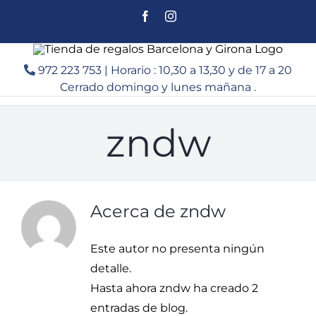
Saltar
Facebook
Instagram
al
contenido
972 223 753 | Horario : 10,30 a 13,30 y de 17 a 20
Cerrado domingo y lunes mañana .
zndw
Acerca de
zndw
Este autor no presenta ningún
detalle.
Hasta ahora zndw ha creado 2
entradas de blog.