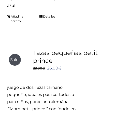
azul
Añadir al
Detalles
carrito
Tazas pequeñas petit
prince
Sale!
El
El
26.00
€
28.00
€
precio
precio
original
actual
juego de dos Tazas tamaño
era:
es:
pequeño, ideales para cortados o
28.00€.
26.00€.
para niños, porcelana alemána .
“Mom petit prince “ con fondo en