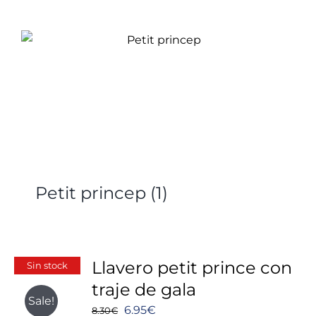
Petit princep
(1)
Llavero petit prince con
Sin stock
traje de gala
Sale!
El
El
6.95
€
8.30
€