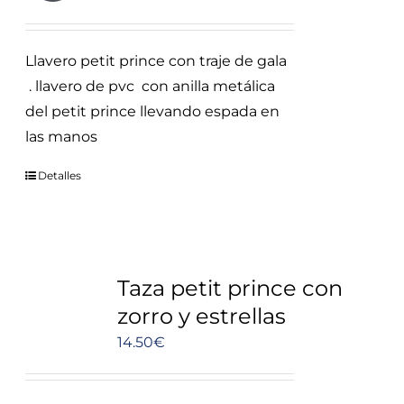
precio
precio
original
actual
Llavero petit prince con traje de gala
era:
es:
. llavero de pvc con anilla metálica
8.30€.
6.95€.
del petit prince llevando espada en
las manos
Detalles
Taza petit prince con
zorro y estrellas
14.50
€