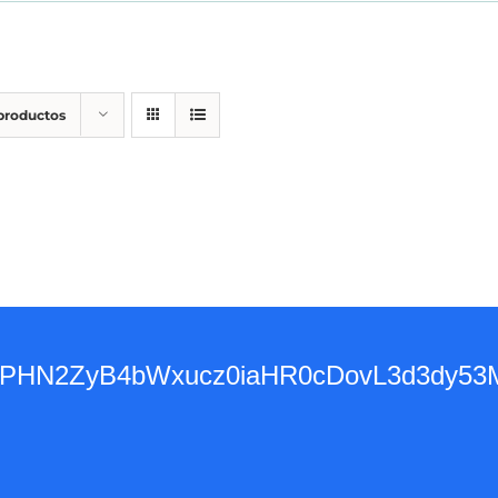
 productos
base64,PHN2ZyB4bWxucz0iaHR0cDovL