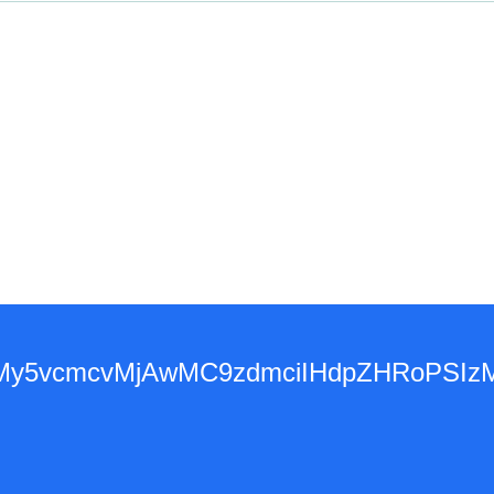
3d3dy53My5vcmcvMjAwMC9zdmciIHdpZH