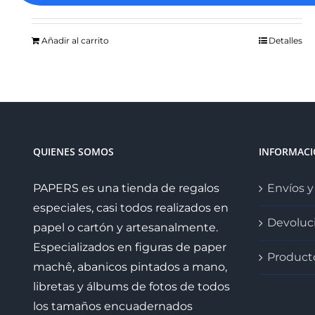
precio
precio
original
actual
Añadir al carrito
Detalles
era:
es:
25.95€.
21.00€.
QUIENES SOMOS
INFORMAC
PAPERS es una tienda de regalos
Envíos y
especiales, casi todos realizados en
Devoluc
papel o cartón y artesanalmente.
Especializados en figuras de paper
Product
machê, abanicos pintados a mano,
libretas y álbums de fotos de todos
los tamaños encuadernados