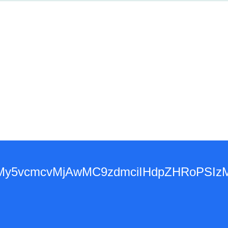
3d3dy53My5vcmcvMjAwMC9zdmciIHdpZH