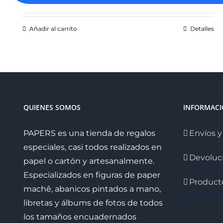
precio
precio
original
actual
Añadir al carrito
Detalles
era:
es:
25.95€.
21.00€.
QUIENES SOMOS
INFORMAC
PAPERS es una tienda de regalos
Envíos y
especiales, casi todos realizados en
Devoluc
papel o cartón y artesanalmente.
Especializados en figuras de paper
Product
machê, abanicos pintados a mano,
libretas y álbums de fotos de todos
los tamaños encuadernados