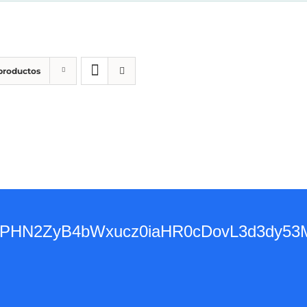
 productos
base64,PHN2ZyB4bWxucz0iaHR0cDovL