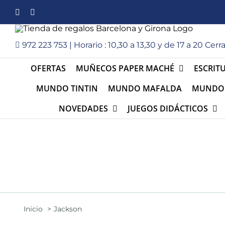
Saltar
Facebook
Instagram
al
contenido
972 223 753 | Horario : 10,30 a 13,30 y de 17 a 20 C
OFERTAS
MUÑECOS PAPER MACHÉ
ESCRIT
MUNDO TINTIN
MUNDO MAFALDA
MUNDO 
NOVEDADES
JUEGOS DIDÁCTICOS
Inicio
Jackson