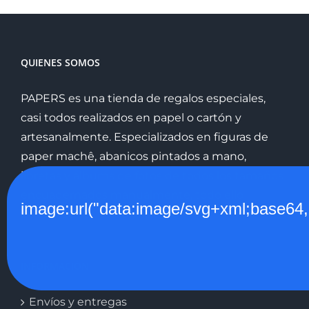
33.00€.
28.00€.
QUIENES SOMOS
PAPERS es una tienda de regalos especiales,
casi todos realizados en papel o cartón y
artesanalmente. Especializados en figuras de
paper machê, abanicos pintados a mano,
libretas y álbums de fotos de todos los tamaños
encuadernados manualmente, todo ello
image:url("data:image/svg+xml;
pudiendo ser personalizado.
INFORMACIÓN
Envíos y entregas