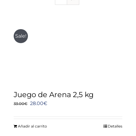
Sale!
Juego de Arena 2,5 kg
El
El
28.00
€
33.00
€
precio
precio
original
actual
Añadir al carrito
Detalles
era:
es: