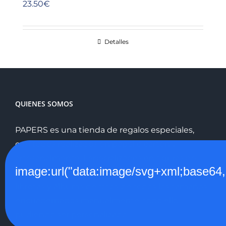
23.50
€
Detalles
QUIENES SOMOS
PAPERS es una tienda de regalos especiales,
casi todos realizados en papel o cartón y
artesanalmente. Especializados en figuras de
image:url("data:image/svg+xml;
paper machê, abanicos pintados a mano,
libretas y álbums de fotos de todos los tamaños
encuadernados manualmente, todo ello
pudiendo ser personalizado.