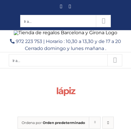
Saltar
Facebook
Instagram
al
contenido
Ir a...
972 223 753 | Horario : 10,30 a 13,30 y de 17 a 20
Cerrado domingo y lunes mañana .
Ir a...
lápiz
Ordena por
Orden predeterminado