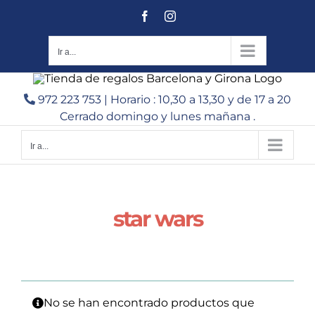
Saltar
Facebook
Instagram
al
contenido
Ir a...
972 223 753 | Horario : 10,30 a 13,30 y de 17 a 20
Cerrado domingo y lunes mañana .
Ir a...
star wars
No se han encontrado productos que