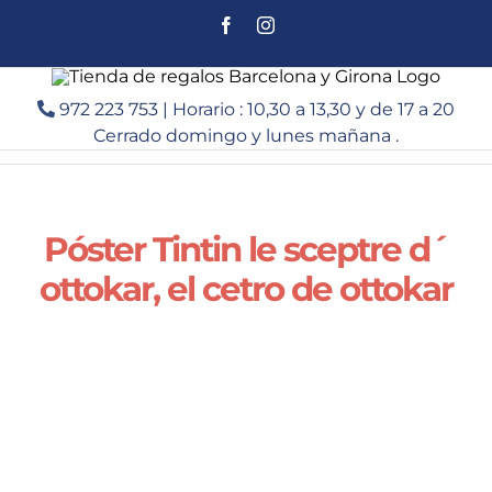
Saltar
Facebook
Instagram
al
contenido
972 223 753 | Horario : 10,30 a 13,30 y de 17 a 20
Cerrado domingo y lunes mañana .
Póster Tintin le sceptre d´
ottokar, el cetro de ottokar