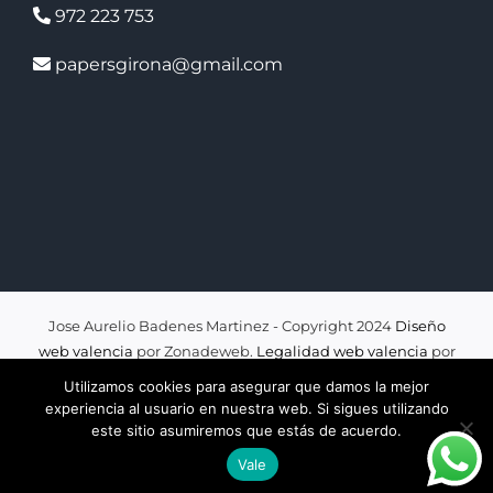
972 223 753
papersgirona@gmail.com
Jose Aurelio Badenes Martinez - Copyright 2024
Diseño
web valencia
por Zonadeweb.
Legalidad web valencia
por
legalizaweb
Utilizamos cookies para asegurar que damos la mejor
experiencia al usuario en nuestra web. Si sigues utilizando
este sitio asumiremos que estás de acuerdo.
Facebook
Instagram
Vale