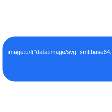
Póster Tintin en amérique
18.80
€
image:url("data:image/svg+xml;
Añadir al carrito
Detalles