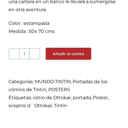
una cartera en un banco le llevará a sumergirse
en otra aventura
Color : estampada
Medida : 50x 70 cms
Añadir al carrito
Póster
Tintin
le
sceptre
Categorías:
MUNDO TINTIN
,
Portadas de los
d
cómics de Tintin
,
POSTERS
´
Etiquetas:
cetro de Ottokar
,
portada
,
Poster
,
ottokar,
sceptre d´ Ottokar
,
Tintin
el
cetro